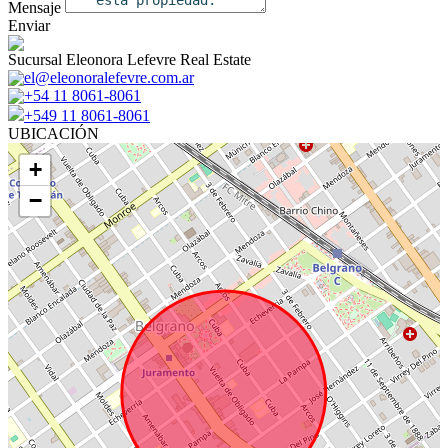
Mensaje
Enviar
Sucursal Eleonora Lefevre Real Estate
el@eleonoralefevre.com.ar
+54 11 8061-8061
+549 11 8061-8061
UBICACIÓN
+
−