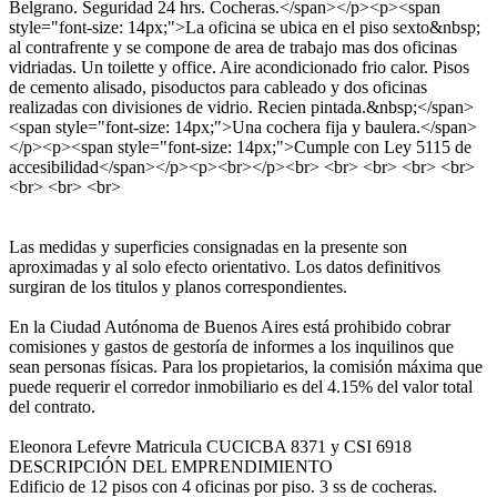
Belgrano. Seguridad 24 hrs. Cocheras.</span></p><p><span
style="font-size: 14px;">La oficina se ubica en el piso sexto&nbsp;
al contrafrente y se compone de area de trabajo mas dos oficinas
vidriadas. Un toilette y office. Aire acondicionado frio calor. Pisos
de cemento alisado, pisoductos para cableado y dos oficinas
realizadas con divisiones de vidrio. Recien pintada.&nbsp;</span>
<span style="font-size: 14px;">Una cochera fija y baulera.</span>
</p><p><span style="font-size: 14px;">Cumple con Ley 5115 de
accesibilidad</span></p><p><br></p><br> <br> <br> <br> <br>
<br> <br> <br>
Las medidas y superficies consignadas en la presente son
aproximadas y al solo efecto orientativo. Los datos definitivos
surgiran de los titulos y planos correspondientes.
En la Ciudad Autónoma de Buenos Aires está prohibido cobrar
comisiones y gastos de gestoría de informes a los inquilinos que
sean personas físicas. Para los propietarios, la comisión máxima que
puede requerir el corredor inmobiliario es del 4.15% del valor total
del contrato.
Eleonora Lefevre Matricula CUCICBA 8371 y CSI 6918
DESCRIPCIÓN DEL EMPRENDIMIENTO
Edificio de 12 pisos con 4 oficinas por piso. 3 ss de cocheras.