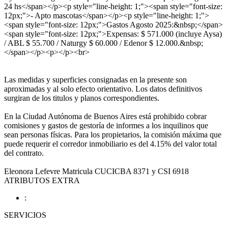
24 hs</span></p><p style="line-height: 1;"><span style="font-size:
12px;">- Apto mascotas</span></p><p style="line-height: 1;">
<span style="font-size: 12px;">Gastos Agosto 2025:&nbsp;</span>
<span style="font-size: 12px;">Expensas: $ 571.000 (incluye Aysa)
/ ABL $ 55.700 / Naturgy $ 60.000 / Edenor $ 12.000.&nbsp;
</span></p><p></p><br>
Las medidas y superficies consignadas en la presente son
aproximadas y al solo efecto orientativo. Los datos definitivos
surgiran de los titulos y planos correspondientes.
En la Ciudad Autónoma de Buenos Aires está prohibido cobrar
comisiones y gastos de gestoría de informes a los inquilinos que
sean personas físicas. Para los propietarios, la comisión máxima que
puede requerir el corredor inmobiliario es del 4.15% del valor total
del contrato.
Eleonora Lefevre Matricula CUCICBA 8371 y CSI 6918
ATRIBUTOS EXTRA
:
SERVICIOS