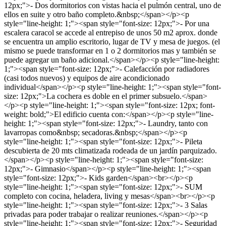
12px;">- Dos dormitorios con vistas hacia el pulmón central, uno de
ellos en suite y otro baño completo.&nbsp;</span></p><p
style="line-height: 1;"><span style="font-size: 12px;">- Por una
escalera caracol se accede al entrepiso de unos 50 m2 aprox. donde
se encuentra un amplio escritorio, lugar de TV y mesa de juegos. (el
mismo se puede transformar en 1 o 2 dormitorios mas y también se
puede agregar un baño adicional.</span></p><p style="line-height:
1;"><span style="font-size: 12px;">- Calefacción por radiadores
(casi todos nuevos) y equipos de aire acondicionado
individual</span></p><p style="line-height: 1;"><span style="font-
size: 12px;">La cochera es doble en el primer subsuelo.</span>
</p><p style="line-height: 1;"><span style="font-size: 12px; font-
weight: bold;">El edificio cuenta con:</span></p><p style="line-
height: 1;"><span style="font-size: 12px;">- Laundry, tanto con
lavarropas como&nbsp; secadoras.&nbsp;</span></p><p
style="line-height: 1;"><span style="font-size: 12px;">- Pileta
descubierta de 20 mts climatizada rodeada de un jardín parquizado.
</span></p><p style="line-height: 1;"><span style="font-size:
12px;">- Gimnasio</span></p><p style="line-height: 1;"><span
style="font-size: 12px;">- Kids garden</span><br></p><p
style="line-height: 1;"><span style="font-size: 12px;">- SUM
completo con cocina, heladera, living y mesas</span><br></p><p
style="line-height: 1;"><span style="font-size: 12px;">- 3 Salas
privadas para poder trabajar o realizar reuniones.</span></p><p
style="line-height: 1;"><span style="font-size: 12px;">- Seguridad