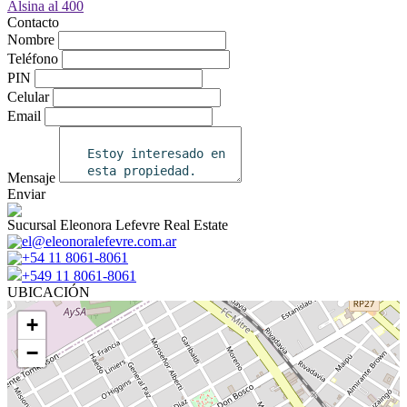
Contacto
Nombre
Teléfono
PIN
Celular
Email
Mensaje
Enviar
Sucursal Eleonora Lefevre Real Estate
el@eleonoralefevre.com.ar
+54 11 8061-8061
+549 11 8061-8061
UBICACIÓN
+
−