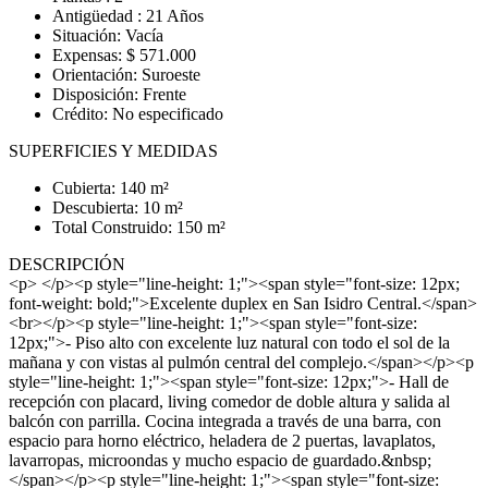
Antigüedad : 21 Años
Situación: Vacía
Expensas: $ 571.000
Orientación: Suroeste
Disposición: Frente
Crédito: No especificado
SUPERFICIES Y MEDIDAS
Cubierta: 140 m²
Descubierta: 10 m²
Total Construido: 150 m²
DESCRIPCIÓN
<p> </p><p style="line-height: 1;"><span style="font-size: 12px;
font-weight: bold;">Excelente duplex en San Isidro Central.</span>
<br></p><p style="line-height: 1;"><span style="font-size:
12px;">- Piso alto con excelente luz natural con todo el sol de la
mañana y con vistas al pulmón central del complejo.</span></p><p
style="line-height: 1;"><span style="font-size: 12px;">- Hall de
recepción con placard, living comedor de doble altura y salida al
balcón con parrilla. Cocina integrada a través de una barra, con
espacio para horno eléctrico, heladera de 2 puertas, lavaplatos,
lavarropas, microondas y mucho espacio de guardado.&nbsp;
</span></p><p style="line-height: 1;"><span style="font-size: