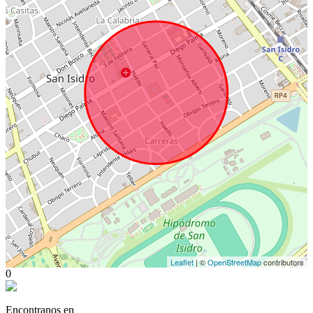
Leaflet
| ©
OpenStreetMap
contributors
0
Encontranos en