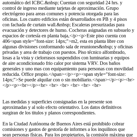
automático del ICBC.&nbsp; Cuentan con seguridad 24 hrs. y
control de ingreso mediante tarjetas de aproximación. Grupo
electrógeno para areas comunes y potencia otorgada para las
oficinas. Los cuatro edificios están desarrollados en PB y 4 pisos
con fachada de curtain wall.&nbsp; Escaleras presurizadas para
evacuación y detectores de humo. Cocheras asignadas en subsuelo y
espacios de cortesía en planta baja,</p><p>Este piso cuenta con
406<span style="font-size: 14px;">m2, esta en planta libre con
algunas divisiones conformando sala de reuniones&nbsp; y oficinas
privadas y area de trabajo con puestos. Piso técnico alfombrado,
losas a la vista y cielorrasos suspendidos con luminarias y equipos
de aire acondicionado frio calor por sistema VRV. Dos baños
generales y uno mas con equipamiento para personas con movilidad
reducida. Office propio.</span></p><p><span style="font-size:
14px;">Se puede alquilar con o sin mobiliario.</span></p><p><br>
</p><p><br></p><br> <br> <br> <br> <br> <br>
Las medidas y superficies consignadas en la presente son
aproximadas y al solo efecto orientativo. Los datos definitivos
surgiran de los titulos y planos correspondientes.
En la Ciudad Autónoma de Buenos Aires está prohibido cobrar
comisiones y gastos de gestoría de informes a los inquilinos que
sean personas físicas. Para los propietarios, la comisión máxima que