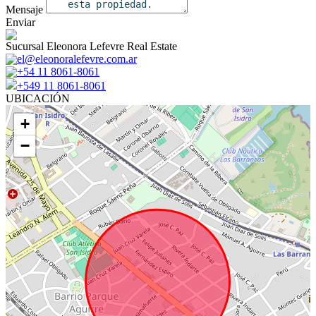
Mensaje
Enviar
Sucursal Eleonora Lefevre Real Estate
el@eleonoralefevre.com.ar
+54 11 8061-8061
+549 11 8061-8061
UBICACIÓN
+
−