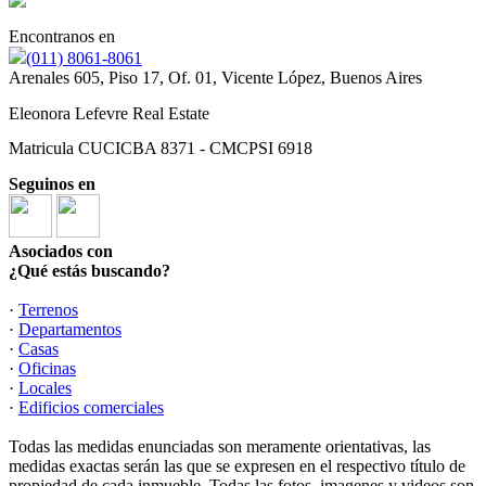
Encontranos en
(011) 8061-8061
Arenales 605, Piso 17, Of. 01, Vicente López, Buenos Aires
Eleonora Lefevre Real Estate
Matricula CUCICBA 8371 - CMCPSI 6918
Seguinos en
Asociados con
¿Qué estás buscando?
·
Terrenos
·
Departamentos
·
Casas
·
Oficinas
·
Locales
·
Edificios comerciales
Todas las medidas enunciadas son meramente orientativas, las
medidas exactas serán las que se expresen en el respectivo título de
propiedad de cada inmueble. Todas las fotos, imagenes y videos son