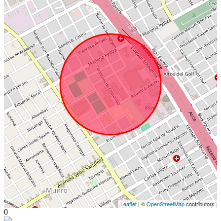
Leaflet
| ©
OpenStreetMap
contributors
0