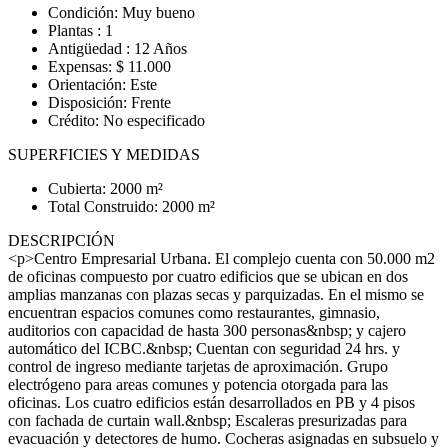
Condición: Muy bueno
Plantas : 1
Antigüedad : 12 Años
Expensas: $ 11.000
Orientación: Este
Disposición: Frente
Crédito: No especificado
SUPERFICIES Y MEDIDAS
Cubierta: 2000 m²
Total Construido: 2000 m²
DESCRIPCIÓN
<p>Centro Empresarial Urbana. El complejo cuenta con 50.000 m2
de oficinas compuesto por cuatro edificios que se ubican en dos
amplias manzanas con plazas secas y parquizadas. En el mismo se
encuentran espacios comunes como restaurantes, gimnasio,
auditorios con capacidad de hasta 300 personas&nbsp; y cajero
automático del ICBC.&nbsp; Cuentan con seguridad 24 hrs. y
control de ingreso mediante tarjetas de aproximación. Grupo
electrógeno para areas comunes y potencia otorgada para las
oficinas. Los cuatro edificios están desarrollados en PB y 4 pisos
con fachada de curtain wall.&nbsp; Escaleras presurizadas para
evacuación y detectores de humo. Cocheras asignadas en subsuelo y