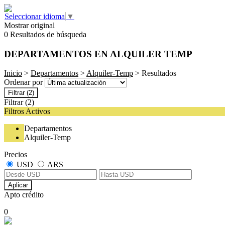
Seleccionar idioma
▼
Mostrar original
0 Resultados de búsqueda
DEPARTAMENTOS EN ALQUILER TEMP
Inicio
>
Departamentos
>
Alquiler-Temp
> Resultados
Ordenar por
Filtrar
(2)
Filtrar
(2)
Filtros Activos
Departamentos
Alquiler-Temp
Precios
USD
ARS
Aplicar
Apto crédito
0