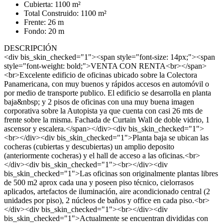
Cubierta: 1100 m²
Total Construido: 1100 m²
Frente: 26 m
Fondo: 20 m
DESCRIPCIÓN
<div bis_skin_checked="1"><span style="font-size: 14px;"><span
style="font-weight: bold;">VENTA CON RENTA<br></span>
<br>Excelente edificio de oficinas ubicado sobre la Colectora
Panamericana, con muy buenos y rápidos accesos en automóvil o
por medio de transporte publico. El edificio se desarrolla en planta
baja&nbsp; y 2 pisos de oficinas con una muy buena imagen
corporativa sobre la Autopista ya que cuenta con casi 26 mts de
frente sobre la misma. Fachada de Curtain Wall de doble vidrio, 1
ascensor y escalera.</span></div><div bis_skin_checked="1">
<br></div><div bis_skin_checked="1">Planta baja se ubican las
cocheras (cubiertas y descubiertas) un amplio deposito
(anteriormente cocheras) y el hall de acceso a las oficinas.<br>
</div><div bis_skin_checked="1"><br></div><div
bis_skin_checked="1">Las oficinas son originalmente plantas libres
de 500 m2 aprox cada una y poseen piso técnico, cielorrasos
aplicados, artefactos de iluminación, aire acondicionado central (2
unidades por piso), 2 núcleos de baños y office en cada piso.<br>
</div><div bis_skin_checked="1"><br></div><div
bis_skin_checked="1">Actualmente se encuentran divididas con