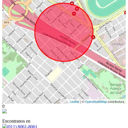
Leaflet
| ©
OpenStreetMap
contributors
0
Encontranos en
(011) 8061-8061