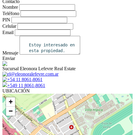
Contacto
Nombre
Teléfono
PIN
Celular
Email
Mensaje
Enviar
Sucursal Eleonora Lefevre Real Estate
el@eleonoralefevre.com.ar
+54 11 8061-8061
+549 11 8061-8061
UBICACIÓN
+
−