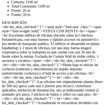
Cubierta: 1100 m²
Total Construido: 1100 m²
Frente: 26 m
Fondo: 20 m
DESCRIPCIÓN
<div bis_skin_checked="1"><span style="font-size: 14px;"><span
style="font-weight: bold;">VENTA CON RENTA<br></span>
<br>Excelente edificio de oficinas ubicado sobre la Colectora
Panamericana, con muy buenos y rápidos accesos en automóvil o
por medio de transporte publico. El edificio se desarrolla en planta
baja&nbsp; y 2 pisos de oficinas con una muy buena imagen
corporativa sobre la Autopista ya que cuenta con casi 26 mts de
frente sobre la misma. Fachada de Curtain Wall de doble vidrio, 1
ascensor y escalera.</span></div><div bis_skin_checked="1">
<br></div><div bis_skin_checked="1">Planta baja se ubican las
cocheras (cubiertas y descubiertas) un amplio deposito
(anteriormente cocheras) y el hall de acceso a las oficinas.<br>
</div><div bis_skin_checked="1"><br></div><div
bis_skin_checked="1">Las oficinas son originalmente plantas libres
de 500 m2 aprox cada una y poseen piso técnico, cielorrasos
aplicados, artefactos de iluminación, aire acondicionado central (2
unidades por piso), 2 núcleos de baños y office en cada piso.<br>
</div><div bis_skin_checked="1"><br></div><div
bis_skin_checked="1">Actualmente se encuentran divididas con