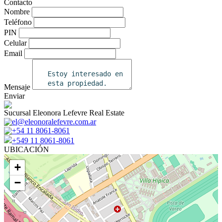
Contacto
Nombre
Teléfono
PIN
Celular
Email
Mensaje
Enviar
Sucursal Eleonora Lefevre Real Estate
el@eleonoralefevre.com.ar
+54 11 8061-8061
+549 11 8061-8061
UBICACIÓN
+
−