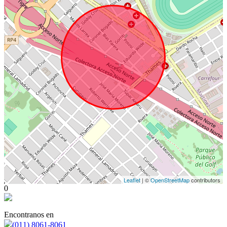
Leaflet
| ©
OpenStreetMap
contributors
0
Encontranos en
(011) 8061-8061