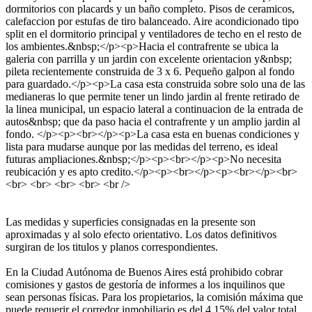
dormitorios con placards y un baño completo. Pisos de ceramicos,
calefaccion por estufas de tiro balanceado. Aire acondicionado tipo
split en el dormitorio principal y ventiladores de techo en el resto de
los ambientes.&nbsp;</p><p>Hacia el contrafrente se ubica la
galeria con parrilla y un jardin con excelente orientacion y&nbsp;
pileta recientemente construida de 3 x 6. Pequeño galpon al fondo
para guardado.</p><p>La casa esta construida sobre solo una de las
medianeras lo que permite tener un lindo jardin al frente retirado de
la linea municipal, un espacio lateral a continuacion de la entrada de
autos&nbsp; que da paso hacia el contrafrente y un amplio jardin al
fondo. </p><p><br></p><p>La casa esta en buenas condiciones y
lista para mudarse aunque por las medidas del terreno, es ideal
futuras ampliaciones.&nbsp;</p><p><br></p><p>No necesita
reubicación y es apto credito.</p><p><br></p><p><br></p><br>
<br> <br> <br> <br> <br />
Las medidas y superficies consignadas en la presente son
aproximadas y al solo efecto orientativo. Los datos definitivos
surgiran de los titulos y planos correspondientes.
En la Ciudad Autónoma de Buenos Aires está prohibido cobrar
comisiones y gastos de gestoría de informes a los inquilinos que
sean personas físicas. Para los propietarios, la comisión máxima que
puede requerir el corredor inmobiliario es del 4.15% del valor total