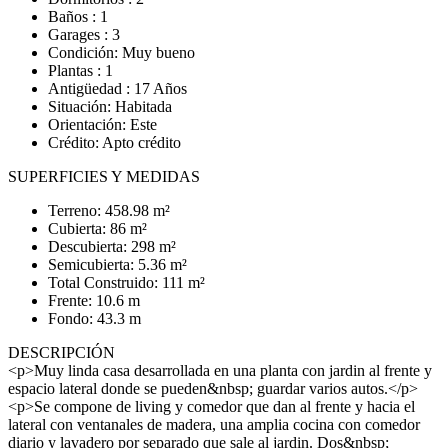
Baños : 1
Garages : 3
Condición: Muy bueno
Plantas : 1
Antigüedad : 17 Años
Situación: Habitada
Orientación: Este
Crédito: Apto crédito
SUPERFICIES Y MEDIDAS
Terreno: 458.98 m²
Cubierta: 86 m²
Descubierta: 298 m²
Semicubierta: 5.36 m²
Total Construido: 111 m²
Frente: 10.6 m
Fondo: 43.3 m
DESCRIPCIÓN
<p>Muy linda casa desarrollada en una planta con jardin al frente y
espacio lateral donde se pueden&nbsp; guardar varios autos.</p>
<p>Se compone de living y comedor que dan al frente y hacia el
lateral con ventanales de madera, una amplia cocina con comedor
diario y lavadero por separado que sale al jardin. Dos&nbsp;