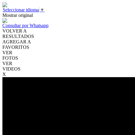
Seleccionar idioma
▼
Mostrar original
Consultar por Whatsapp
VOLVER A
RESULTADOS
AGREGAR A
FAVORITOS
VER
FOTOS
VER
VIDEOS
X