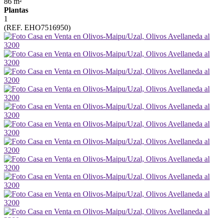
86 m²
Plantas
1
(REF. EHO7516950)